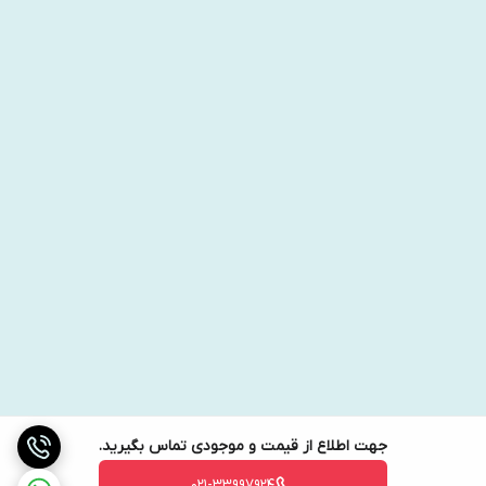
جهت اطلاع از قیمت و موجودی تماس بگیرید.
021-33997924