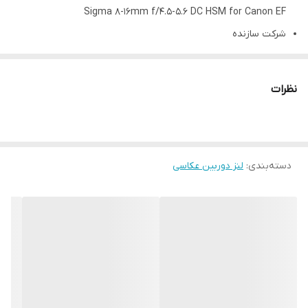
Sigma 8-16mm f/4.5-5.6 DC HSM for Canon EF
شرکت سازنده
Sigma
گارانتی برحسب انتخاب
نظرات
ضمانت سلامت کالا, گارانتی 36 ماهه نورنگار
رنگ
مشکی
وزن
دسته‌بندی
:
لنز دوربین عکاسی
555 گرم
طول لنز
106 میلیمتر
قطر لنز
75 میلیمتر
جنس بدنه