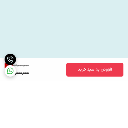
24سانتیمتر
حداکثر بزرگنمایی
0.13 برابر
مقیاس فاصله
دارد
مقیاس عمق میدان
ندارد
23,000,000
17
%
اندازه فیلتر (میلیمتر)
افزودن به سبد خرید
19,000,000
-
ضد نفوذ
خیر
حلقه نصب بر روی سه پایه
ندارد
فوکوس دستی دائم