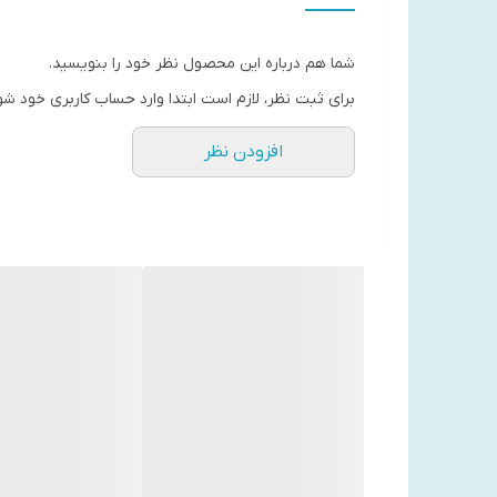
گارانتی برحسب انتخاب
ضمانت سلامت کالا, گارانتی 36 ماهه نورنگار, گارانتی طلایی نورنگار(بیمه + گارانتی) 15 ماهه
شما هم درباره این محصول نظر خود را بنویسید.
تاریخ معرفی
برای ثبت نظر، لازم است ابتدا وارد حساب کاربری خود شو
Aug 28, 2019
افزودن نظر
رنگ
مشکی
وزن
411 گرم (فقط بدنه), 493 گرم (با باتری
ابعاد
122x69 x 75.1 میلی‌متر
ضد نفوذ
بله
نوع حسگر
CMOS