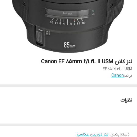
لنز کانن Canon EF 85mm f/1.2L II USM
EF 85 f/1.2L II USM
برند:
Canon
نظرات
دسته‌بندی
:
لنز دوربین عکاسی