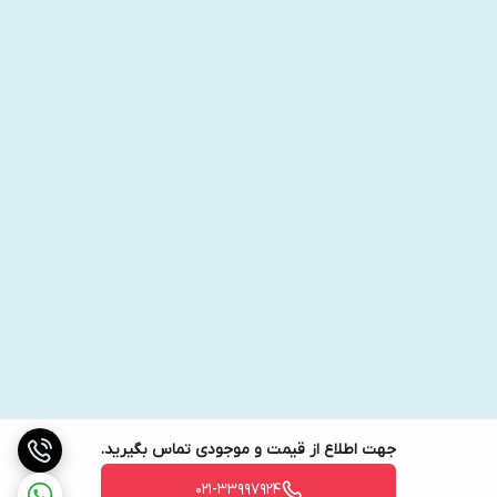
جهت اطلاع از قیمت و موجودی تماس بگیرید.
021-33997924