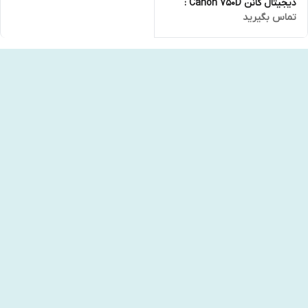
دیجیتال کانن Canon 750D :
تماس بگیرید