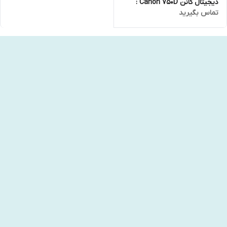
دیجیتال کانن Canon 750D :
تماس بگیرید