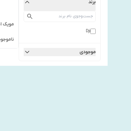
برند
مویک ایر
Dji
ناموجود
موجودی