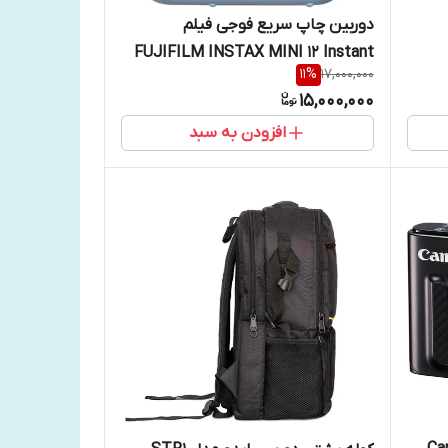
دوربین چاپ سریع فوجی فیلم
FUJIFILM INSTAX MINI 12 Instant
11
%
17,000,000
Film Camera
15,000,000
افزودن به سبد