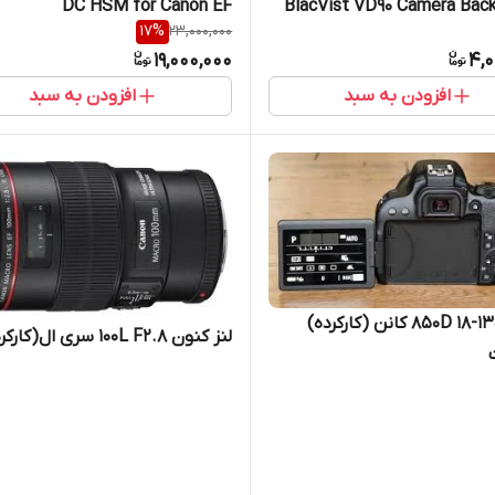
DC HSM for Canon EF
BlacVist VD90 Camera Bac
17
%
23,000,000
19,000,000
4,0
افزودن به سبد
افزودن به سبد
850D 18-135 USM کانن (کارکرده)
لنز کنون 100L F2.8 سری ال(کارکرده)