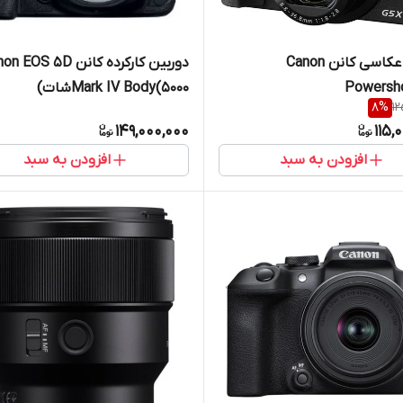
دوربین عکاسی کانن Canon
دوربین کارکرده کانن EOS 5D
Powersh
Mark IV Body(5000شات)
8
%
12
149,000,000
115,
افزودن به سبد
افزودن به سبد