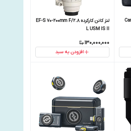
Canon 
لنز کانن کارکرده EF-S 70-200mm F/2.8
L USM IS II
130,000,000
افزودن به سبد