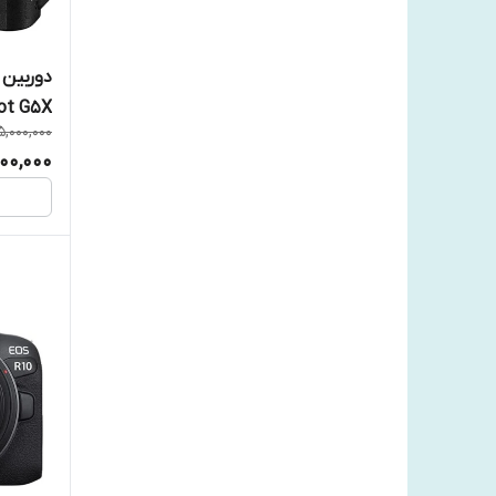
sigma
sony
ot G5X
5,000,000
Zhiyun
000,000
پاناسونیک
سامسونگ