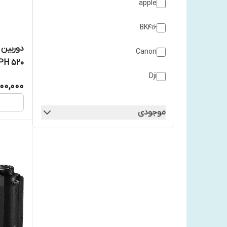
apple
رم
BK416
Canon
PH 520
Dji
000,000
Fuji film
موجودی
Instax
Manfrotto
nikon
NIKON
ProVision