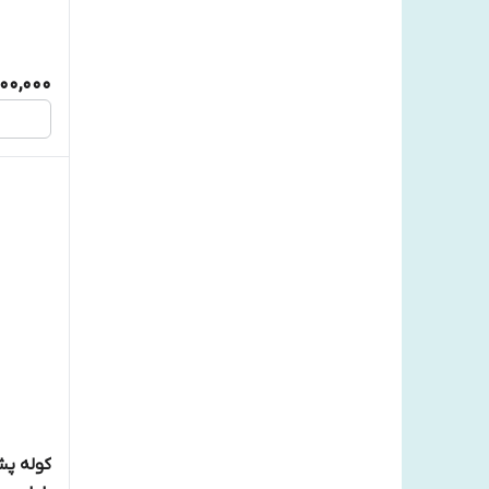
000,000
کوله پ