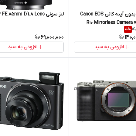
دوربین بدون آینه کانن Canon EOS
لنز سونی Sony FE 85mm f/1.8 Lens
R10 Mirrorless Camera w
5
%
14
69,000,000
140,
افزودن به سبد
افزودن به سبد