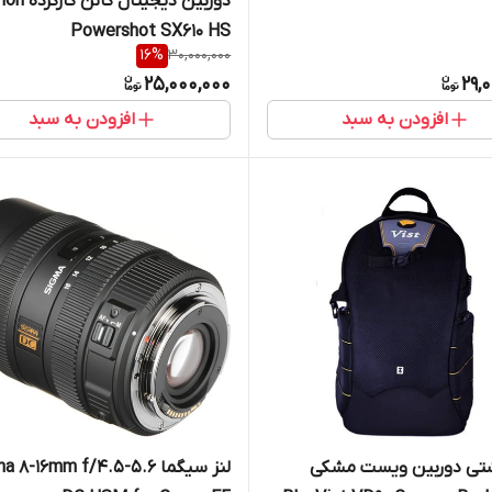
دوربین دیجیتال کان
Powershot SX610 HS
16
%
30,000,000
25,000,000
29,
افزودن به سبد
افزودن به سبد
شتی دوربین ویست مشکی
لنز سیگما  8-16mm f/4.5-5.6