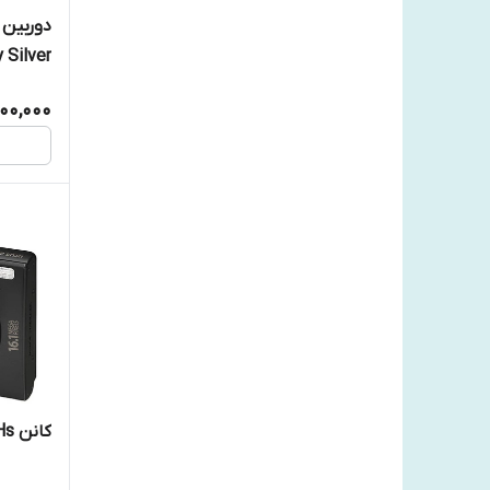
 Silver
شات : 5k
000,000
کانن Canon Ixus 240 Hs