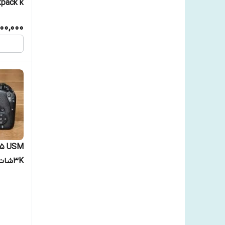
kpack k
00,000
3Kشات