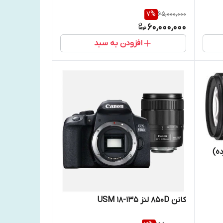
7
%
65,000,000
60,000,000
افزودن به سبد
کانن 850D لنز 135-18 USM